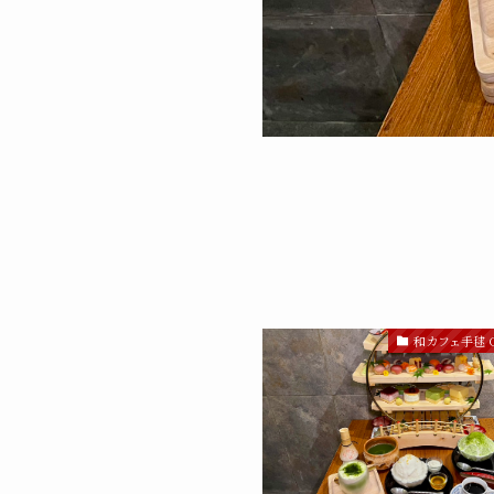
和カフェ手毬 Ca