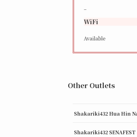
–
WiFi
Available
Other Outlets
Shakariki432 Hua Hin N
Shakariki432 SENAFEST