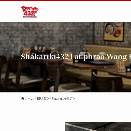
Shakariki432 Lat phrao Wang 
ホーム
BRAND
Shakariki432"