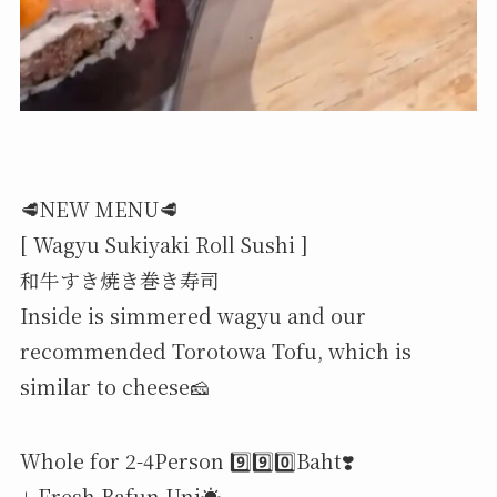
🥩NEW MENU🥩
[ Wagyu Sukiyaki Roll Sushi ]
和牛すき焼き巻き寿司
Inside is simmered wagyu and our
recommended Torotowa Tofu, which is
similar to cheese🧀
Whole for 2-4Person 9️⃣9️⃣0️⃣Baht❣️
+ Fresh Bafun Uni☀️