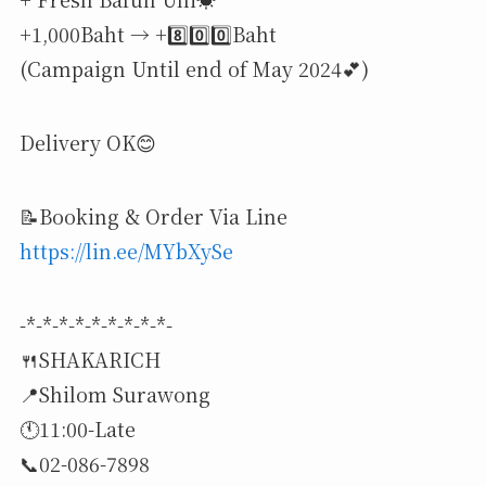
+1,000Baht → +8️⃣0️⃣0️⃣Baht
(Campaign Until end of May 2024💕)
Delivery OK😊
📝Booking & Order Via Line
https://lin.ee/MYbXySe
-*-*-*-*-*-*-*-*-*-
🍴SHAKARICH
📍Shilom Surawong
🕚11:00-Late
📞02-086-7898