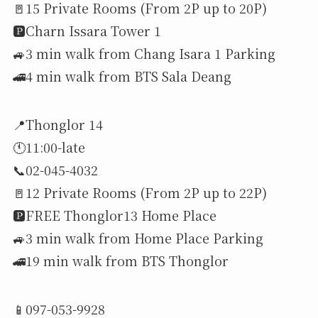
🚪15 Private Rooms (From 2P up to 20P)
🅿️Charn Issara Tower 1
🚙3 min walk from Chang Isara 1 Parking
🚄4 min walk from BTS Sala Deang
📍Thonglor 14
🕚11:00-late
📞02-045-4032
🚪12 Private Rooms (From 2P up to 22P)
🅿️FREE Thonglor13 Home Place
🚙3 min walk from Home Place Parking
🚄19 min walk from BTS Thonglor
📱097-053-9928