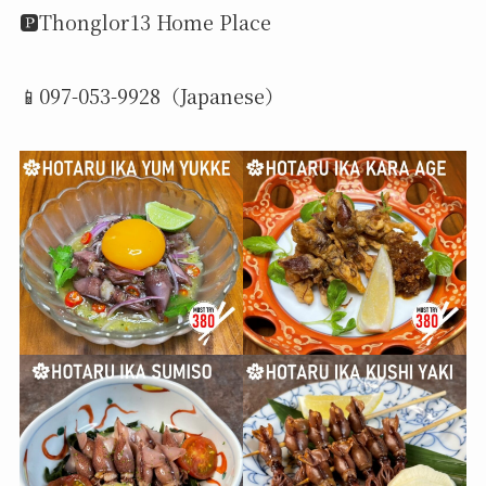
🅿️Thonglor13 Home Place
📱097-053-9928（Japanese）