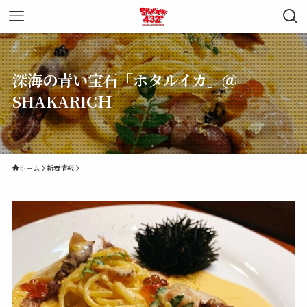
深海の青い宝石「ホタルイカ」＠
SHAKARICＨ
ホーム
新着情報