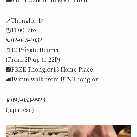
📍Thonglor 14
🕚11:00-late
📞02-045-4032
🚪12 Private Rooms
(From 2P up to 22P)
🅿️FREE Thonglor13 Home Place
🚄19 min walk from BTS Thonglor
📱097-053-9928
(Japanese)