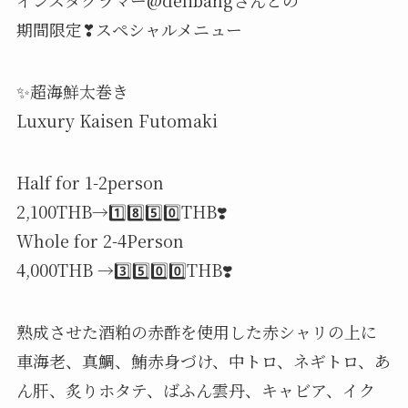
インスタグラマー@delibangさんとの
期間限定❣スペシャルメニュー
✨超海鮮太巻き
Luxury Kaisen Futomaki
Half for 1-2person
2,100THB→1️⃣8️⃣5️⃣0️⃣THB❣️
Whole for 2-4Person
4,000THB →3️⃣5️⃣0️⃣0️⃣THB❣️
熟成させた酒粕の赤酢を使用した赤シャリの上に
車海老、真鯛、鮪赤身づけ、中トロ、ネギトロ、あ
ん肝、炙りホタテ、ばふん雲丹、キャビア、イク