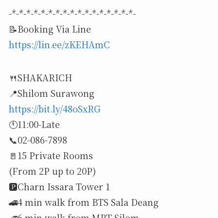
-*-*-*-*-*-*-*-*-*-*-*-*-*-*-*-*-*-
📝Booking Via Line
https://lin.ee/zKEHAmC
🍴SHAKARICH
📍Shilom Surawong
https://bit.ly/48oSxRG
🕚11:00-Late
📞02-086-7898
🚪15 Private Rooms
(From 2P up to 20P)
🅿️Charn Issara Tower 1
🚄4 min walk from BTS Sala Deang
🚄6 min walk from MRT Silom