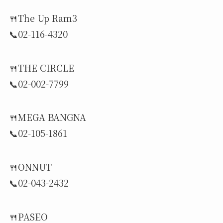
🍴The Up Ram3
📞02-116-4320
🍴THE CIRCLE
📞02-002-7799
🍴MEGA BANGNA
📞02-105-1861
🍴ONNUT
📞02-043-2432
🍴PASEO