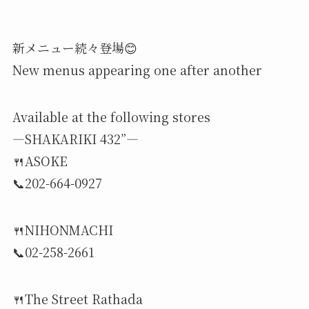
新メニュー続々登場😊
New menus appearing one after another
Available at the following stores
—SHAKARIKI 432”—
🍴ASOKE
📞202-664-0927
🍴NIHONMACHI
📞02-258-2661
🍴The Street Rathada