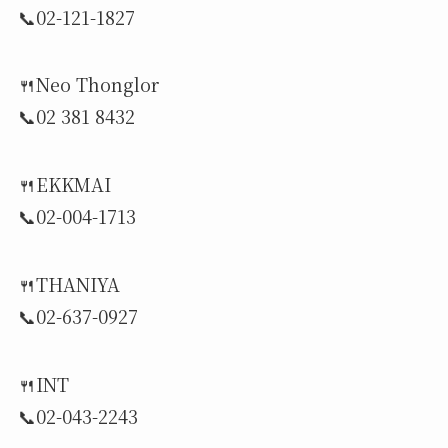
📞02-121-1827
🍴Neo Thonglor
📞02 381 8432
🍴EKKMAI
📞02-004-1713
🍴THANIYA
📞02-637-0927
🍴INT
📞02-043-2243