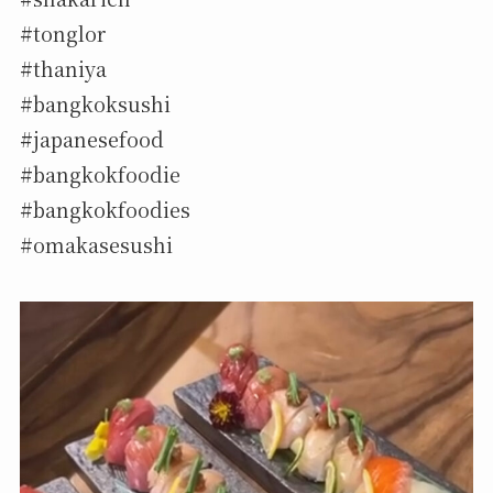
#tonglor
#thaniya
#bangkoksushi
#japanesefood
#bangkokfoodie
#bangkokfoodies
#omakasesushi