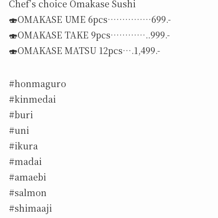
Chef’s choice Omakase Sushi
🍣OMAKASE UME 6pcs……………699.-
🍣OMAKASE TAKE 9pcs…………..999.-
🍣OMAKASE MATSU 12pcs….1,499.-
#honmaguro
#kinmedai
#buri
#uni
#ikura
#madai
#amaebi
#salmon
#shimaaji