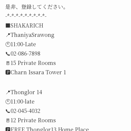
是非、登録してください。
-*-*-*-*-*-*-*-*-*-
■SHAKARICH
📍ThaniyaSrawong
🕚11:00-Late
📞02-086-7898
🚪15 Private Rooms
🅿️Charn Issara Tower 1
📍Thonglor 14
🕚11:00-late
📞02-045-4032
🚪12 Private Rooms
🅿️FREE Thonglor13 Home Place